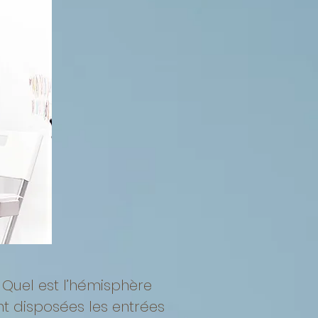
Quel est l’hémisphère
t disposées les entrées